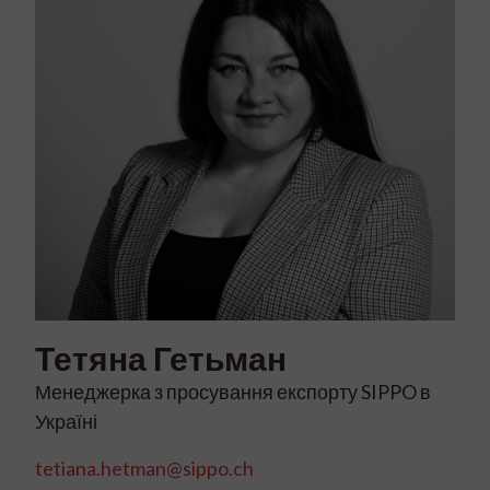
Тетяна
Гетьман
Менеджерка з просування експорту SIPPO в
Україні
tetiana.hetman@sippo.ch