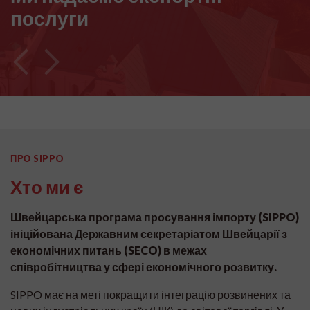
послуги
ПРО SIPPO
Хто ми є
Швейцарська програма просування імпорту (SIPPO)
ініційована Державним секретаріатом Швейцарії з
економічних питань (SECO) в межах
співробітництва у сфері економічного розвитку.
SIPPO має на меті покращити інтеграцію розвинених та