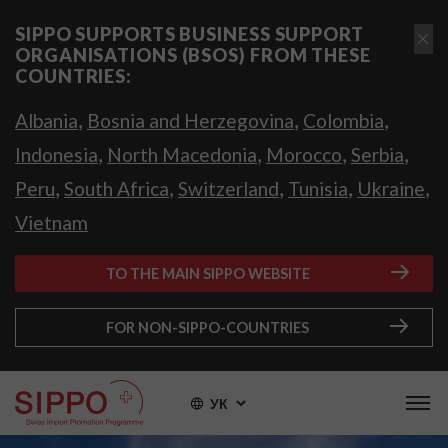
SIPPO SUPPORTS BUSINESS SUPPORT
ORGANISATIONS (BSOS) FROM THESE
COUNTRIES:
,
,
,
Albania
Bosnia and Herzegovina
Colombia
,
,
,
,
Indonesia
North Macedonia
Morocco
Serbia
,
,
,
,
,
Peru
South Africa
Switzerland
Tunisia
Ukraine
Vietnam
TO THE MAIN SIPPO WEBSITE
FOR NON-SIPPO-COUNTRIES
УК