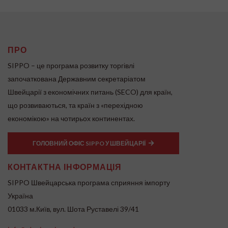
ПРО
SIPPO – це програма розвитку торгівлі
започаткована Державним секретаріатом
Швейцарії з економічних питань (SECO) для країн,
що розвиваються, та країн з «перехідною
економікою» на чотирьох континентах.
ГОЛОВНИЙ ОФІС SIPPO У ШВЕЙЦАРІЇ
КОНТАКТНА ІНФОРМАЦІЯ
SIPPO Швейцарська програма сприяння імпорту
Україна
01033 м.Київ, вул. Шота Руставелі 39/41