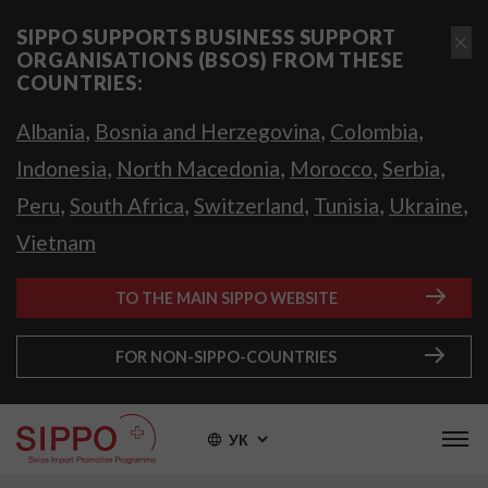
SIPPO SUPPORTS BUSINESS SUPPORT
ORGANISATIONS (BSOS) FROM THESE
COUNTRIES:
,
,
,
Albania
Bosnia and Herzegovina
Colombia
,
,
,
,
Indonesia
North Macedonia
Morocco
Serbia
,
,
,
,
,
Peru
South Africa
Switzerland
Tunisia
Ukraine
Vietnam
TO THE MAIN SIPPO WEBSITE
FOR NON-SIPPO-COUNTRIES
УК