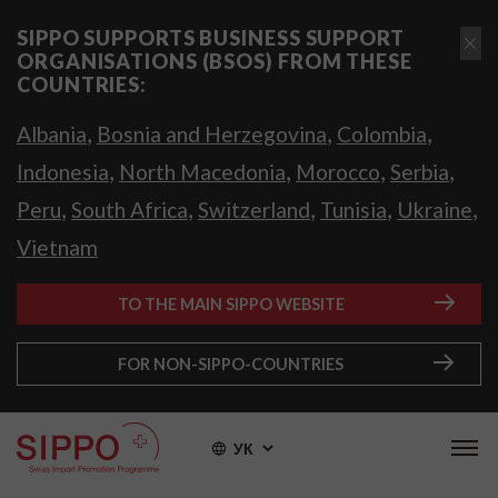
SIPPO SUPPORTS BUSINESS SUPPORT
ORGANISATIONS (BSOS) FROM THESE
COUNTRIES:
,
,
,
Albania
Bosnia and Herzegovina
Colombia
,
,
,
,
Indonesia
North Macedonia
Morocco
Serbia
,
,
,
,
,
Peru
South Africa
Switzerland
Tunisia
Ukraine
Vietnam
TO THE MAIN SIPPO WEBSITE
FOR NON-SIPPO-COUNTRIES
УК