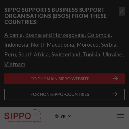
SIPPO SUPPORTS BUSINESS SUPPORT
ORGANISATIONS (BSOS) FROM THESE
COUNTRIES:
,
,
,
Albania
Bosnia and Herzegovina
Colombia
,
,
,
,
Indonesia
North Macedonia
Morocco
Serbia
,
,
,
,
,
Peru
South Africa
Switzerland
Tunisia
Ukraine
Vietnam
TO THE MAIN SIPPO WEBSITE
FOR NON-SIPPO-COUNTRIES
УК