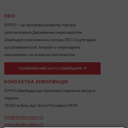
ПРО
SIPPO – це програма розвитку торгівлі
започаткована Державним секретаріатом
Швейцарії з економічних питань (SECO) для країн,
що розвиваються, та країн з «перехідною
економікою» на чотирьох континентах.
ГОЛОВНИЙ ОФІС SIPPO У ШВЕЙЦАРІЇ
КОНТАКТНА ІНФОРМАЦІЯ
SIPPO Швейцарська програма сприяння імпорту
Україна
01033 м.Київ, вул. Шота Руставелі 39/41
info@ukraine.sippo.ch
www.ukraine.sippo.ch