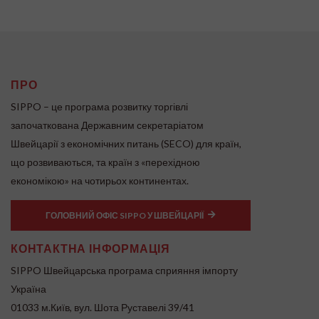
ПРО
SIPPO – це програма розвитку торгівлі
започаткована Державним секретаріатом
Швейцарії з економічних питань (SECO) для країн,
що розвиваються, та країн з «перехідною
економікою» на чотирьох континентах.
ГОЛОВНИЙ ОФІС SIPPO У ШВЕЙЦАРІЇ
КОНТАКТНА ІНФОРМАЦІЯ
SIPPO Швейцарська програма сприяння імпорту
Україна
01033 м.Київ, вул. Шота Руставелі 39/41